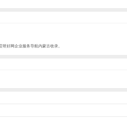
哎呀好网企业服务导航
内蒙古
收录。