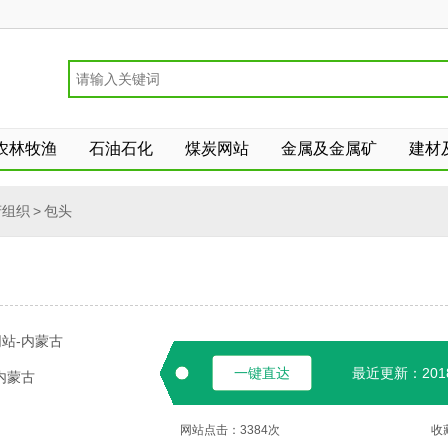
农林牧渔
石油石化
煤炭网站
金属及金属矿
建材
机械设备
航空航天与国防
电力设备
信息技术
府组织
>
包头
商业服务
商贸零售
综合行业
站-内蒙古
一键直达
最近更新：2018-
内蒙古
网站点击：
3384
次
收