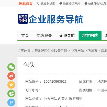
网站首页
保存到桌面
快速登记网站
修改/删除信息
首页
网络服务
企服导航
地方网站
纺织服装
轻工制造
汽车网站
家用电器
当前位置：
哎呀好网企业服务导航
>
地方网站
>
内蒙古
>
政
环保网站
公用事业
文化传媒
社会服务
包头
网站编号：
100420863926
所属行业：
地方网
QQ号码：
所属地区：
中国-
网站标签：
地方网站,内蒙古,政府组织